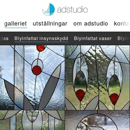
galleriet
utställningar
om adstudio
konta
glas
Blyinfattat insynsskydd
Blyinfattat vaser
Blyin