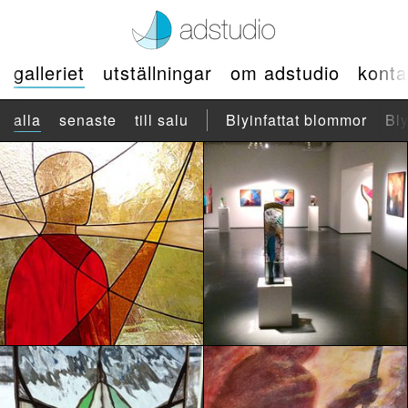
galleriet
utställningar
om adstudio
konta
alla
senaste
till salu
Blyinfattat blommor
Bly