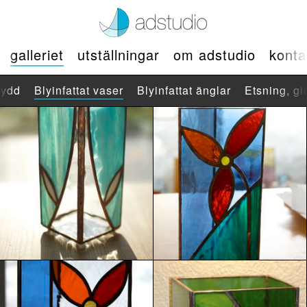
galleriet
utställningar
om adstudio
konta
kydd
Blyinfattat vaser
Blyinfattat änglar
Etsning, gi